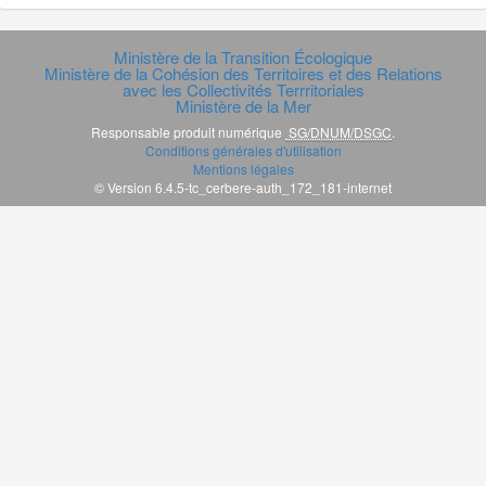
Ministère de la Transition Écologique
Ministère de la Cohésion des Territoires et des Relations
avec les Collectivités Terrritoriales
Ministère de la Mer
Responsable produit numérique
SG/DNUM/DSGC
.
Conditions générales d'utilisation
Mentions légales
© Version 6.4.5-tc_cerbere-auth_172_181-internet