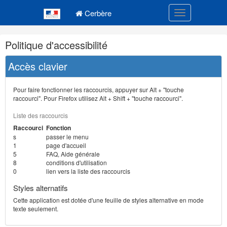
Navigation
Menu principal
principale
Cerbère
Toggle navigatio
Navigation
Politique d'accessibilité
et
outils
Accès clavier
annexes
Pour faire fonctionner les raccourcis, appuyer sur Alt + "touche
raccourci". Pour Firefox utilisez Alt + Shift + "touche raccourci".
Liste des raccourcis
Raccourci
Fonction
s
passer le menu
1
page d'accueil
5
FAQ, Aide générale
8
conditions d'utilisation
0
lien vers la liste des raccourcis
Styles alternatifs
Cette application est dotée d'une feuille de styles alternative en mode
texte seulement.