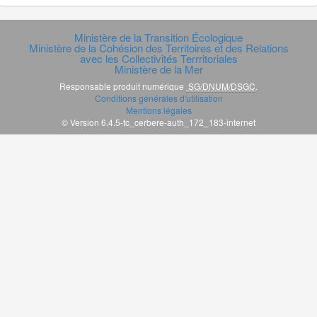
Ministère de la Transition Écologique
Ministère de la Cohésion des Territoires et des Relations
avec les Collectivités Terrritoriales
Ministère de la Mer
Responsable produit numérique
SG/DNUM/DSGC
.
Conditions générales d'utilisation
Mentions légales
© Version 6.4.5-tc_cerbere-auth_172_183-internet