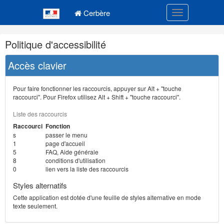
Navigation
Menu principal
principale
Cerbère
Toggle navigatio
Navigation
Politique d'accessibilité
et
outils
Accès clavier
annexes
Pour faire fonctionner les raccourcis, appuyer sur Alt + "touche
raccourci". Pour Firefox utilisez Alt + Shift + "touche raccourci".
Liste des raccourcis
Raccourci
Fonction
s
passer le menu
1
page d'accueil
5
FAQ, Aide générale
8
conditions d'utilisation
0
lien vers la liste des raccourcis
Styles alternatifs
Cette application est dotée d'une feuille de styles alternative en mode
texte seulement.