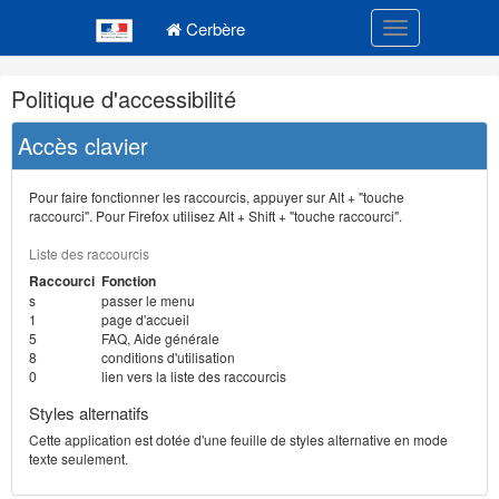
Navigation
Menu principal
principale
Cerbère
Toggle navigatio
Navigation
Politique d'accessibilité
et
outils
Accès clavier
annexes
Pour faire fonctionner les raccourcis, appuyer sur Alt + "touche
raccourci". Pour Firefox utilisez Alt + Shift + "touche raccourci".
Liste des raccourcis
Raccourci
Fonction
s
passer le menu
1
page d'accueil
5
FAQ, Aide générale
8
conditions d'utilisation
0
lien vers la liste des raccourcis
Styles alternatifs
Cette application est dotée d'une feuille de styles alternative en mode
texte seulement.