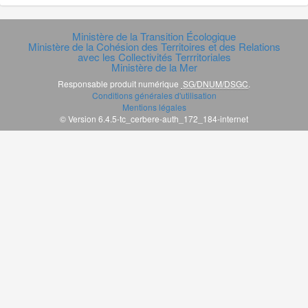
Ministère de la Transition Écologique
Ministère de la Cohésion des Territoires et des Relations
avec les Collectivités Terrritoriales
Ministère de la Mer
Responsable produit numérique
SG/DNUM/DSGC
.
Conditions générales d'utilisation
Mentions légales
© Version 6.4.5-tc_cerbere-auth_172_184-internet