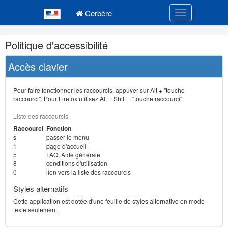
Navigation
Menu principal
principale
Cerbère
Toggle navigatio
Navigation
Politique d'accessibilité
et
outils
Accès clavier
annexes
Pour faire fonctionner les raccourcis, appuyer sur Alt + "touche
raccourci". Pour Firefox utilisez Alt + Shift + "touche raccourci".
Liste des raccourcis
Raccourci
Fonction
s
passer le menu
1
page d'accueil
5
FAQ, Aide générale
8
conditions d'utilisation
0
lien vers la liste des raccourcis
Styles alternatifs
Cette application est dotée d'une feuille de styles alternative en mode
texte seulement.