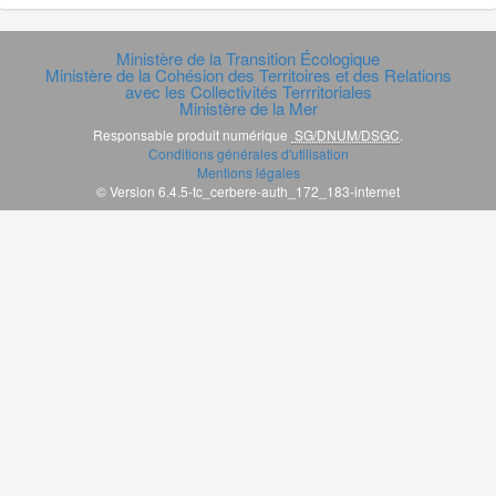
Ministère de la Transition Écologique
Ministère de la Cohésion des Territoires et des Relations
avec les Collectivités Terrritoriales
Ministère de la Mer
Responsable produit numérique
SG/DNUM/DSGC
.
Conditions générales d'utilisation
Mentions légales
© Version 6.4.5-tc_cerbere-auth_172_183-internet