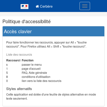
Navigation
Menu principal
principale
Cerbère
Toggle navigatio
Navigation
Politique d'accessibilité
et
outils
Accès clavier
annexes
Pour faire fonctionner les raccourcis, appuyer sur Alt + "touche
raccourci". Pour Firefox utilisez Alt + Shift + "touche raccourci".
Liste des raccourcis
Raccourci
Fonction
s
passer le menu
1
page d'accueil
5
FAQ, Aide générale
8
conditions d'utilisation
0
lien vers la liste des raccourcis
Styles alternatifs
Cette application est dotée d'une feuille de styles alternative en mode
texte seulement.