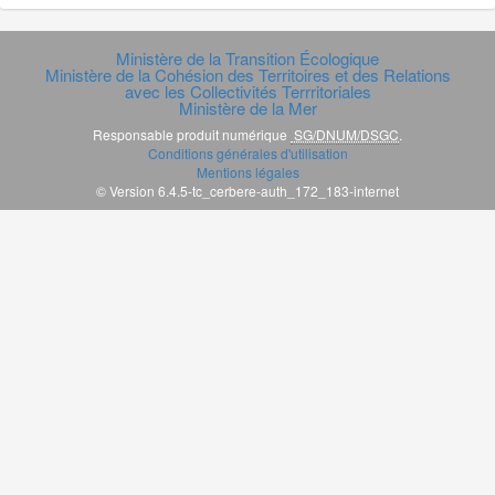
Ministère de la Transition Écologique
Ministère de la Cohésion des Territoires et des Relations
avec les Collectivités Terrritoriales
Ministère de la Mer
Responsable produit numérique
SG/DNUM/DSGC
.
Conditions générales d'utilisation
Mentions légales
© Version 6.4.5-tc_cerbere-auth_172_183-internet