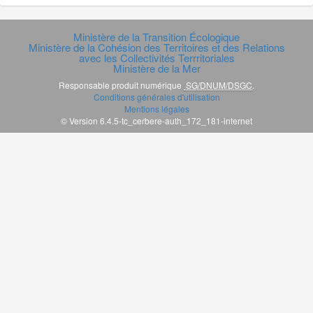
Ministère de la Transition Écologique
Ministère de la Cohésion des Territoires et des Relations
avec les Collectivités Terrritoriales
Ministère de la Mer
Responsable produit numérique
SG/DNUM/DSGC
.
Conditions générales d'utilisation
Mentions légales
© Version 6.4.5-tc_cerbere-auth_172_181-internet