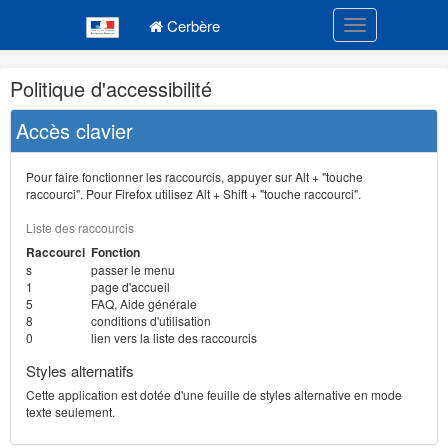
Navigation
Menu principal
principale
Cerbère
Toggle navigatio
Navigation
Politique d'accessibilité
et
outils
Accès clavier
annexes
Pour faire fonctionner les raccourcis, appuyer sur Alt + "touche
raccourci". Pour Firefox utilisez Alt + Shift + "touche raccourci".
Liste des raccourcis
Raccourci
Fonction
s
passer le menu
1
page d'accueil
5
FAQ, Aide générale
8
conditions d'utilisation
0
lien vers la liste des raccourcis
Styles alternatifs
Cette application est dotée d'une feuille de styles alternative en mode
texte seulement.