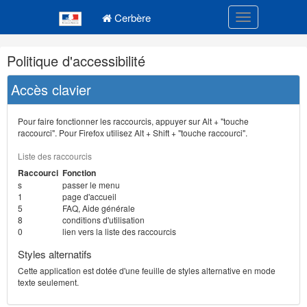
Navigation
Menu principal
principale
Cerbère
Toggle navigatio
Navigation
Politique d'accessibilité
et
outils
Accès clavier
annexes
Pour faire fonctionner les raccourcis, appuyer sur Alt + "touche
raccourci". Pour Firefox utilisez Alt + Shift + "touche raccourci".
Liste des raccourcis
Raccourci
Fonction
s
passer le menu
1
page d'accueil
5
FAQ, Aide générale
8
conditions d'utilisation
0
lien vers la liste des raccourcis
Styles alternatifs
Cette application est dotée d'une feuille de styles alternative en mode
texte seulement.