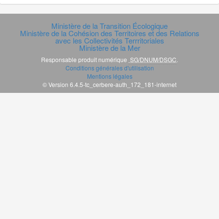
Ministère de la Transition Écologique
Ministère de la Cohésion des Territoires et des Relations
avec les Collectivités Terrritoriales
Ministère de la Mer
Responsable produit numérique
SG/DNUM/DSGC
.
Conditions générales d'utilisation
Mentions légales
© Version 6.4.5-tc_cerbere-auth_172_181-internet