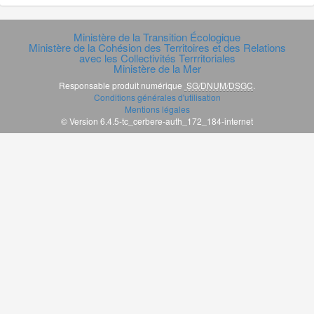
Ministère de la Transition Écologique
Ministère de la Cohésion des Territoires et des Relations
avec les Collectivités Terrritoriales
Ministère de la Mer
Responsable produit numérique
SG/DNUM/DSGC
.
Conditions générales d'utilisation
Mentions légales
© Version 6.4.5-tc_cerbere-auth_172_184-internet