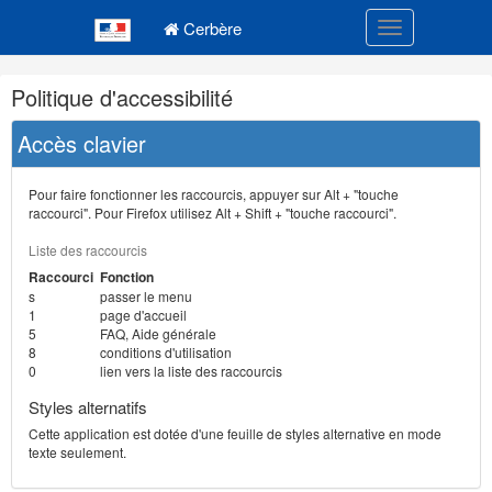
Navigation
Menu principal
principale
Cerbère
Toggle navigatio
Navigation
Politique d'accessibilité
et
outils
Accès clavier
annexes
Pour faire fonctionner les raccourcis, appuyer sur Alt + "touche
raccourci". Pour Firefox utilisez Alt + Shift + "touche raccourci".
Liste des raccourcis
Raccourci
Fonction
s
passer le menu
1
page d'accueil
5
FAQ, Aide générale
8
conditions d'utilisation
0
lien vers la liste des raccourcis
Styles alternatifs
Cette application est dotée d'une feuille de styles alternative en mode
texte seulement.