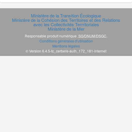
Ministère de la Transition Écologique
Ministère de la Cohésion des Territoires et des Relations
avec les Collectivités Terrritoriales
Ministère de la Mer
Responsable produit numérique
SG/DNUM/DSGC
.
Conditions générales d'utilisation
Mentions légales
© Version 6.4.5-tc_cerbere-auth_172_181-internet