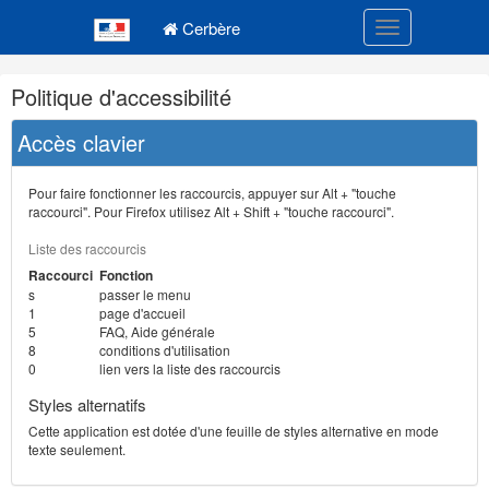
Navigation
Menu principal
principale
Cerbère
Toggle navigatio
Navigation
Politique d'accessibilité
et
outils
Accès clavier
annexes
Pour faire fonctionner les raccourcis, appuyer sur Alt + "touche
raccourci". Pour Firefox utilisez Alt + Shift + "touche raccourci".
Liste des raccourcis
Raccourci
Fonction
s
passer le menu
1
page d'accueil
5
FAQ, Aide générale
8
conditions d'utilisation
0
lien vers la liste des raccourcis
Styles alternatifs
Cette application est dotée d'une feuille de styles alternative en mode
texte seulement.