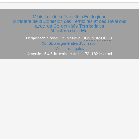
Ministère de la Transition Écologique
Ministère de la Cohésion des Territoires et des Relations
avec les Collectivités Terrritoriales
Ministère de la Mer
Responsable produit numérique
SG/DNUM/DSGC
.
Conditions générales d'utilisation
Mentions légales
© Version 6.4.5-tc_cerbere-auth_172_182-internet