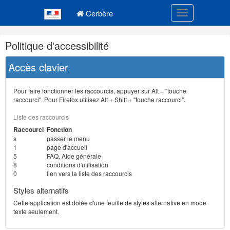
Navigation
Menu principal
principale
Cerbère
Toggle navigatio
Navigation
Politique d'accessibilité
et
outils
Accès clavier
annexes
Pour faire fonctionner les raccourcis, appuyer sur Alt + "touche
raccourci". Pour Firefox utilisez Alt + Shift + "touche raccourci".
Liste des raccourcis
Raccourci
Fonction
s
passer le menu
1
page d'accueil
5
FAQ, Aide générale
8
conditions d'utilisation
0
lien vers la liste des raccourcis
Styles alternatifs
Cette application est dotée d'une feuille de styles alternative en mode
texte seulement.