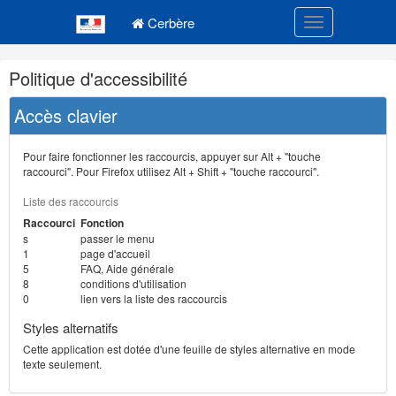
Navigation
Menu principal
principale
Cerbère
Toggle navigatio
Navigation
Politique d'accessibilité
et
outils
Accès clavier
annexes
Pour faire fonctionner les raccourcis, appuyer sur Alt + "touche
raccourci". Pour Firefox utilisez Alt + Shift + "touche raccourci".
Liste des raccourcis
Raccourci
Fonction
s
passer le menu
1
page d'accueil
5
FAQ, Aide générale
8
conditions d'utilisation
0
lien vers la liste des raccourcis
Styles alternatifs
Cette application est dotée d'une feuille de styles alternative en mode
texte seulement.