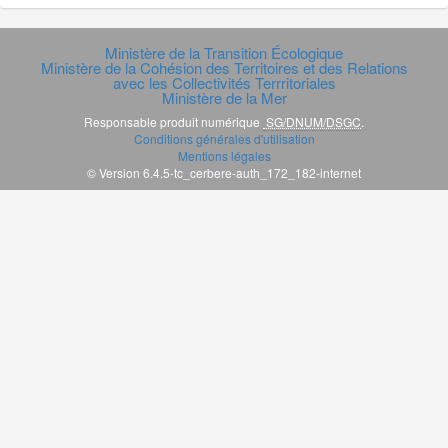
Ministère de la Transition Écologique
Ministère de la Cohésion des Territoires et des Relations
avec les Collectivités Terrritoriales
Ministère de la Mer
Responsable produit numérique
SG/DNUM/DSGC
.
Conditions générales d'utilisation
Mentions légales
© Version 6.4.5-tc_cerbere-auth_172_182-internet