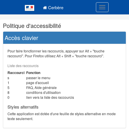
Navigation
Menu principal
principale
Cerbère
Toggle navigatio
Navigation
Politique d'accessibilité
et
outils
Accès clavier
annexes
Pour faire fonctionner les raccourcis, appuyer sur Alt + "touche
raccourci". Pour Firefox utilisez Alt + Shift + "touche raccourci".
Liste des raccourcis
Raccourci
Fonction
s
passer le menu
1
page d'accueil
5
FAQ, Aide générale
8
conditions d'utilisation
0
lien vers la liste des raccourcis
Styles alternatifs
Cette application est dotée d'une feuille de styles alternative en mode
texte seulement.