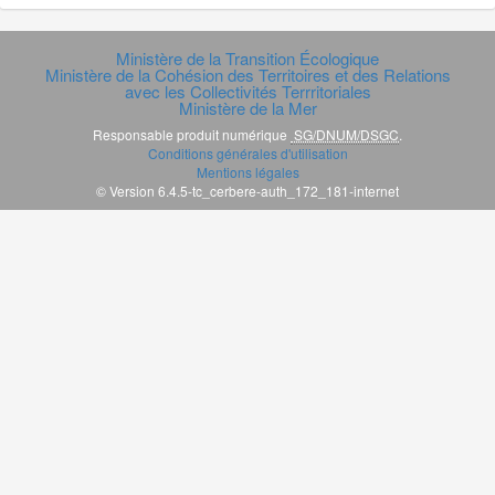
Ministère de la Transition Écologique
Ministère de la Cohésion des Territoires et des Relations
avec les Collectivités Terrritoriales
Ministère de la Mer
Responsable produit numérique
SG/DNUM/DSGC
.
Conditions générales d'utilisation
Mentions légales
© Version 6.4.5-tc_cerbere-auth_172_181-internet