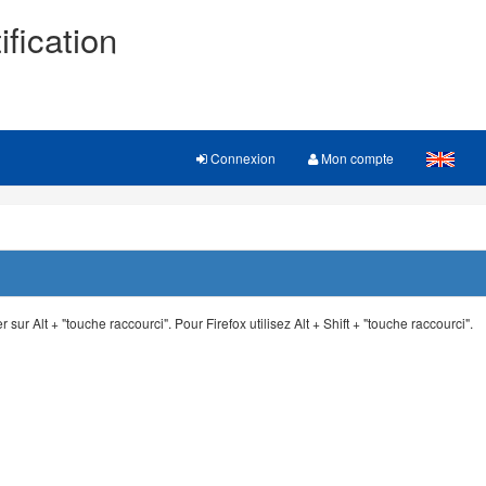
ification
Connexion
Mon compte
 sur Alt + "touche raccourci". Pour Firefox utilisez Alt + Shift + "touche raccourci".