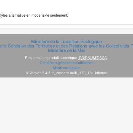
 styles alternative en mode texte seulement.
Ministère de la Transition Écologique
e la Cohésion des Territoires et des Relations avec les Collectivités Te
Ministère de la Mer
Responsable produit numérique
SG/DNUM/DSGC
.
Conditions générales d'utilisation
Mentions légales
© Version 6.4.5-tc_cerbere-auth_172_181-internet