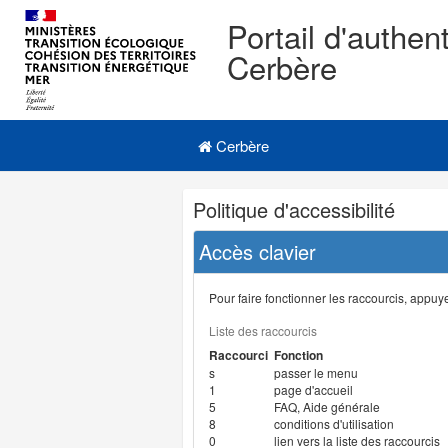
Portail d'authent
Cerbère
Navigation
Menu principal
principale
Cerbère
Navigation
Politique d'accessibilité
et
outils
Accès clavier
annexes
Pour faire fonctionner les raccourcis, appuyer
Liste des raccourcis
Raccourci
Fonction
s
passer le menu
1
page d'accueil
5
FAQ, Aide générale
8
conditions d'utilisation
0
lien vers la liste des raccourcis