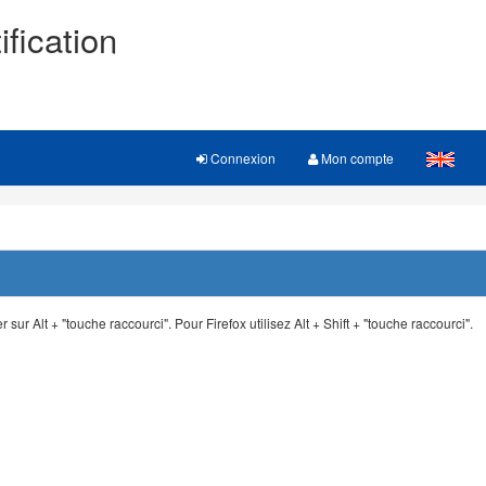
ification
Connexion
Mon compte
 sur Alt + "touche raccourci". Pour Firefox utilisez Alt + Shift + "touche raccourci".