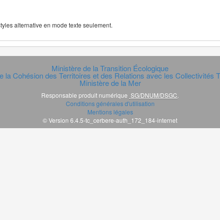
 styles alternative en mode texte seulement.
Ministère de la Transition Écologique
e la Cohésion des Territoires et des Relations avec les Collectivités Te
Ministère de la Mer
Responsable produit numérique
SG/DNUM/DSGC
.
Conditions générales d'utilisation
Mentions légales
© Version 6.4.5-tc_cerbere-auth_172_184-internet