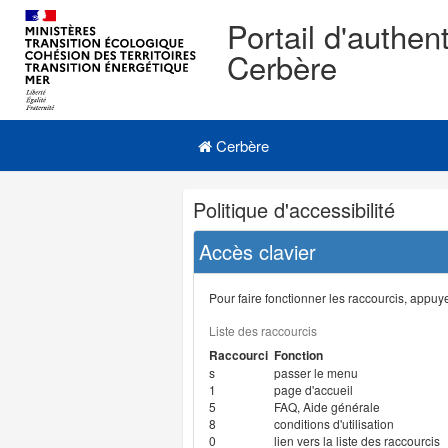
Portail d'authent
Cerbère
Navigation
Menu principal
principale
Cerbère
Navigation
Politique d'accessibilité
et
outils
Accès clavier
annexes
Pour faire fonctionner les raccourcis, appuyer
Liste des raccourcis
Raccourci
Fonction
s
passer le menu
1
page d'accueil
5
FAQ, Aide générale
8
conditions d'utilisation
0
lien vers la liste des raccourcis