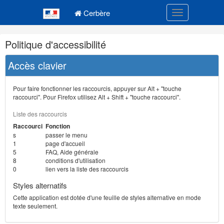
Navigation
Menu principal
principale
Cerbère
Toggle navigatio
Navigation
Politique d'accessibilité
et
outils
Accès clavier
annexes
Pour faire fonctionner les raccourcis, appuyer sur Alt + "touche
raccourci". Pour Firefox utilisez Alt + Shift + "touche raccourci".
Liste des raccourcis
Raccourci
Fonction
s
passer le menu
1
page d'accueil
5
FAQ, Aide générale
8
conditions d'utilisation
0
lien vers la liste des raccourcis
Styles alternatifs
Cette application est dotée d'une feuille de styles alternative en mode
texte seulement.