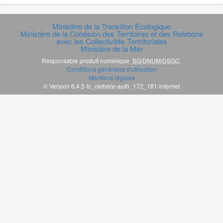
Ministère de la Transition Écologique
Ministère de la Cohésion des Territoires et des Relations
avec les Collectivités Terrritoriales
Ministère de la Mer
Responsable produit numérique
SG/DNUM/DSGC
.
Conditions générales d'utilisation
Mentions légales
© Version 6.4.5-tc_cerbere-auth_172_181-internet