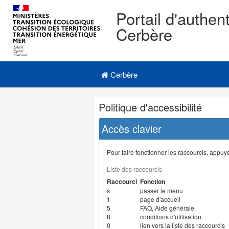
Portail d'authent
Cerbère
Navigation
Menu principal
principale
Cerbère
Navigation
Politique d'accessibilité
et
outils
Accès clavier
annexes
Pour faire fonctionner les raccourcis, appuyer
Liste des raccourcis
Raccourci
Fonction
s
passer le menu
1
page d'accueil
5
FAQ, Aide générale
8
conditions d'utilisation
0
lien vers la liste des raccourcis