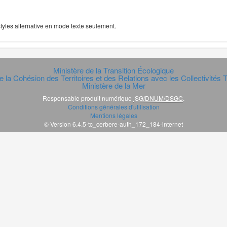
 styles alternative en mode texte seulement.
Ministère de la Transition Écologique
e la Cohésion des Territoires et des Relations avec les Collectivités Te
Ministère de la Mer
Responsable produit numérique
SG/DNUM/DSGC
.
Conditions générales d'utilisation
Mentions légales
© Version 6.4.5-tc_cerbere-auth_172_184-internet