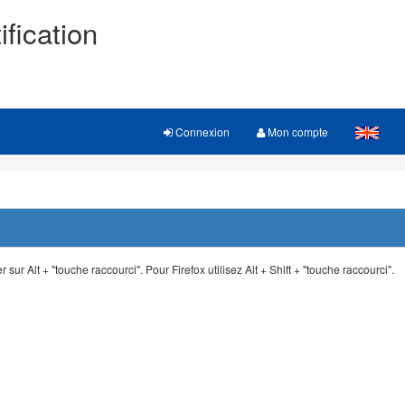
ification
Connexion
Mon compte
 sur Alt + "touche raccourci". Pour Firefox utilisez Alt + Shift + "touche raccourci".