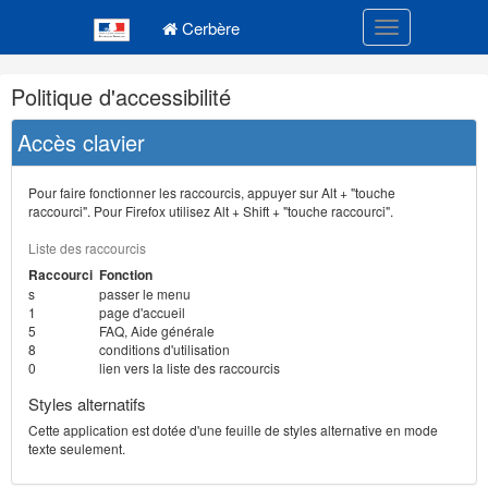
Navigation
Menu principal
principale
Cerbère
Toggle navigatio
Navigation
Politique d'accessibilité
et
outils
Accès clavier
annexes
Pour faire fonctionner les raccourcis, appuyer sur Alt + "touche
raccourci". Pour Firefox utilisez Alt + Shift + "touche raccourci".
Liste des raccourcis
Raccourci
Fonction
s
passer le menu
1
page d'accueil
5
FAQ, Aide générale
8
conditions d'utilisation
0
lien vers la liste des raccourcis
Styles alternatifs
Cette application est dotée d'une feuille de styles alternative en mode
texte seulement.