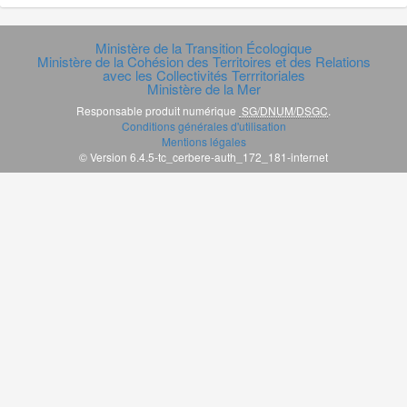
Ministère de la Transition Écologique
Ministère de la Cohésion des Territoires et des Relations
avec les Collectivités Terrritoriales
Ministère de la Mer
Responsable produit numérique
SG/DNUM/DSGC
.
Conditions générales d'utilisation
Mentions légales
© Version 6.4.5-tc_cerbere-auth_172_181-internet