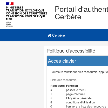
Portail d'authent
Cerbère
Navigation
Menu principal
principale
Cerbère
Navigation
Politique d'accessibilité
et
outils
Accès clavier
annexes
Pour faire fonctionner les raccourcis, appuyer
Liste des raccourcis
Raccourci
Fonction
s
passer le menu
1
page d'accueil
5
FAQ, Aide générale
8
conditions d'utilisation
0
lien vers la liste des raccourcis