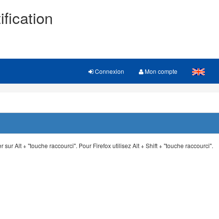
ification
Connexion
Mon compte
 sur Alt + "touche raccourci". Pour Firefox utilisez Alt + Shift + "touche raccourci".