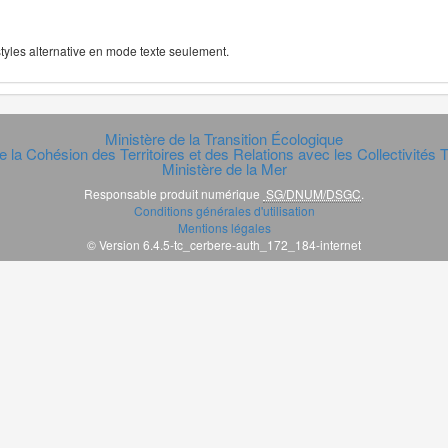
 styles alternative en mode texte seulement.
Ministère de la Transition Écologique
e la Cohésion des Territoires et des Relations avec les Collectivités Te
Ministère de la Mer
Responsable produit numérique
SG/DNUM/DSGC
.
Conditions générales d'utilisation
Mentions légales
© Version 6.4.5-tc_cerbere-auth_172_184-internet