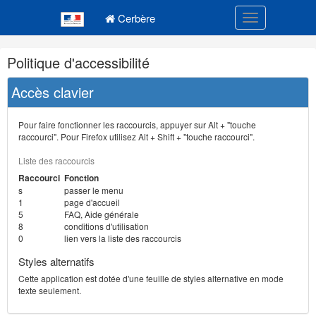
Navigation
Menu principal
principale
Cerbère
Toggle navigatio
Navigation
Politique d'accessibilité
et
outils
Accès clavier
annexes
Pour faire fonctionner les raccourcis, appuyer sur Alt + "touche
raccourci". Pour Firefox utilisez Alt + Shift + "touche raccourci".
Liste des raccourcis
Raccourci
Fonction
s
passer le menu
1
page d'accueil
5
FAQ, Aide générale
8
conditions d'utilisation
0
lien vers la liste des raccourcis
Styles alternatifs
Cette application est dotée d'une feuille de styles alternative en mode
texte seulement.