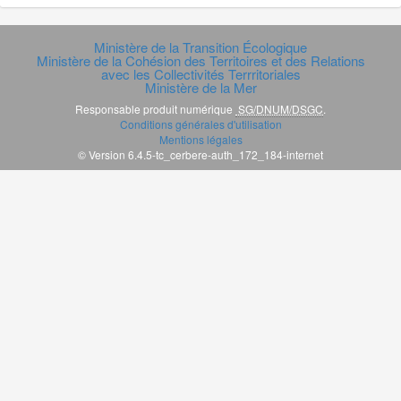
Ministère de la Transition Écologique
Ministère de la Cohésion des Territoires et des Relations
avec les Collectivités Terrritoriales
Ministère de la Mer
Responsable produit numérique
SG/DNUM/DSGC
.
Conditions générales d'utilisation
Mentions légales
© Version 6.4.5-tc_cerbere-auth_172_184-internet