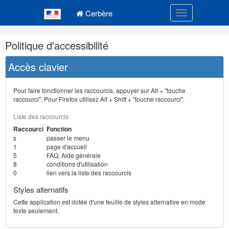
Navigation
Menu principal
principale
Cerbère
Toggle navigatio
Navigation
Politique d'accessibilité
et
outils
Accès clavier
annexes
Pour faire fonctionner les raccourcis, appuyer sur Alt + "touche
raccourci". Pour Firefox utilisez Alt + Shift + "touche raccourci".
Liste des raccourcis
Raccourci
Fonction
s
passer le menu
1
page d'accueil
5
FAQ, Aide générale
8
conditions d'utilisation
0
lien vers la liste des raccourcis
Styles alternatifs
Cette application est dotée d'une feuille de styles alternative en mode
texte seulement.