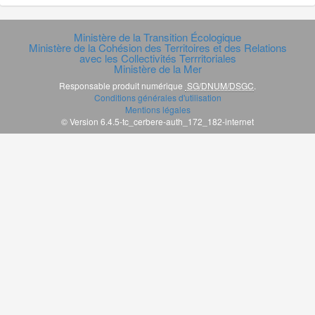
Ministère de la Transition Écologique
Ministère de la Cohésion des Territoires et des Relations
avec les Collectivités Terrritoriales
Ministère de la Mer
Responsable produit numérique
SG/DNUM/DSGC
.
Conditions générales d'utilisation
Mentions légales
© Version 6.4.5-tc_cerbere-auth_172_182-internet