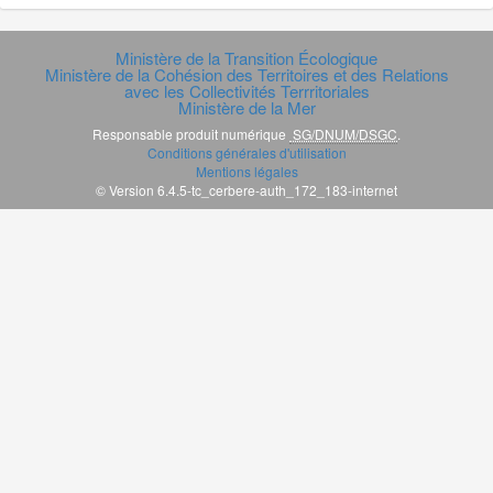
Ministère de la Transition Écologique
Ministère de la Cohésion des Territoires et des Relations
avec les Collectivités Terrritoriales
Ministère de la Mer
Responsable produit numérique
SG/DNUM/DSGC
.
Conditions générales d'utilisation
Mentions légales
© Version 6.4.5-tc_cerbere-auth_172_183-internet