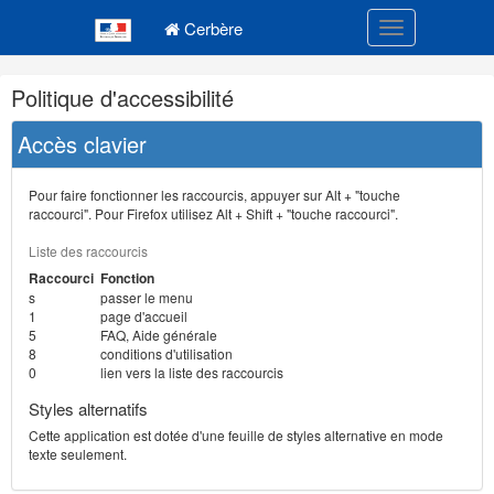
Navigation
Menu principal
principale
Cerbère
Toggle navigatio
Navigation
Politique d'accessibilité
et
outils
Accès clavier
annexes
Pour faire fonctionner les raccourcis, appuyer sur Alt + "touche
raccourci". Pour Firefox utilisez Alt + Shift + "touche raccourci".
Liste des raccourcis
Raccourci
Fonction
s
passer le menu
1
page d'accueil
5
FAQ, Aide générale
8
conditions d'utilisation
0
lien vers la liste des raccourcis
Styles alternatifs
Cette application est dotée d'une feuille de styles alternative en mode
texte seulement.