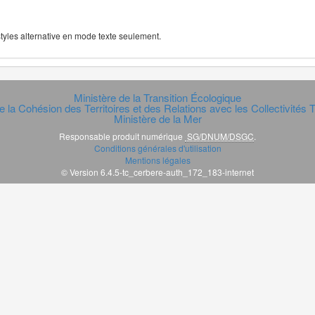
 styles alternative en mode texte seulement.
Ministère de la Transition Écologique
e la Cohésion des Territoires et des Relations avec les Collectivités Te
Ministère de la Mer
Responsable produit numérique
SG/DNUM/DSGC
.
Conditions générales d'utilisation
Mentions légales
© Version 6.4.5-tc_cerbere-auth_172_183-internet