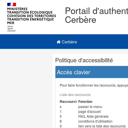
Portail d'authent
Cerbère
Navigation
Menu principal
principale
Cerbère
Navigation
Politique d'accessibilité
et
outils
Accès clavier
annexes
Pour faire fonctionner les raccourcis, appuyer
Liste des raccourcis
Raccourci
Fonction
s
passer le menu
1
page d'accueil
5
FAQ, Aide générale
8
conditions d'utilisation
0
lien vers la liste des raccourcis