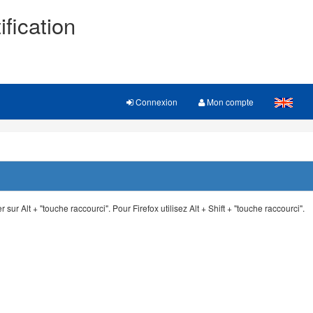
ification
Connexion
Mon compte
 sur Alt + "touche raccourci". Pour Firefox utilisez Alt + Shift + "touche raccourci".