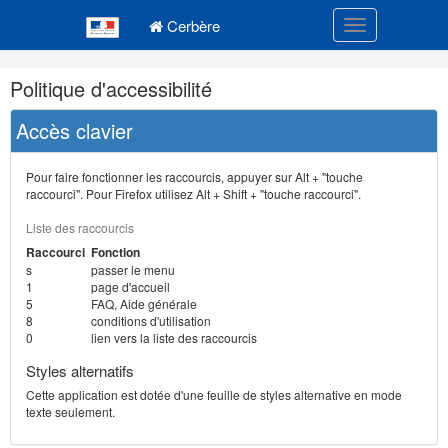
Navigation
Menu principal
principale
Cerbère
Toggle navigatio
Navigation
Politique d'accessibilité
et
outils
Accès clavier
annexes
Pour faire fonctionner les raccourcis, appuyer sur Alt + "touche
raccourci". Pour Firefox utilisez Alt + Shift + "touche raccourci".
Liste des raccourcis
Raccourci
Fonction
s
passer le menu
1
page d'accueil
5
FAQ, Aide générale
8
conditions d'utilisation
0
lien vers la liste des raccourcis
Styles alternatifs
Cette application est dotée d'une feuille de styles alternative en mode
texte seulement.