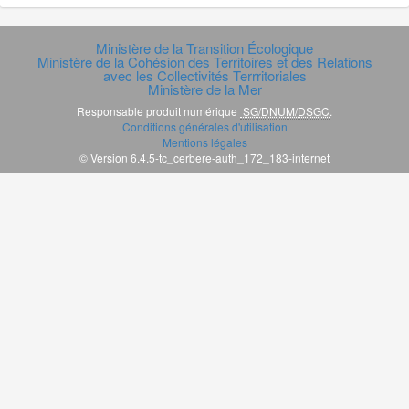
Ministère de la Transition Écologique
Ministère de la Cohésion des Territoires et des Relations
avec les Collectivités Terrritoriales
Ministère de la Mer
Responsable produit numérique
SG/DNUM/DSGC
.
Conditions générales d'utilisation
Mentions légales
© Version 6.4.5-tc_cerbere-auth_172_183-internet