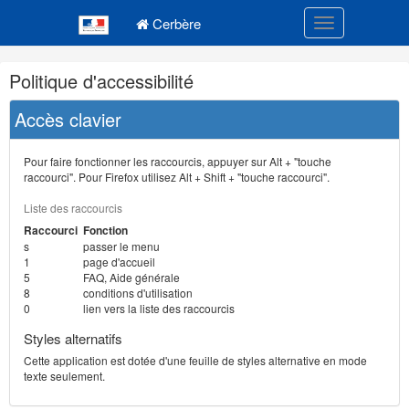
Navigation
Menu principal
principale
Cerbère
Toggle navigatio
Navigation
Politique d'accessibilité
et
outils
Accès clavier
annexes
Pour faire fonctionner les raccourcis, appuyer sur Alt + "touche
raccourci". Pour Firefox utilisez Alt + Shift + "touche raccourci".
Liste des raccourcis
Raccourci
Fonction
s
passer le menu
1
page d'accueil
5
FAQ, Aide générale
8
conditions d'utilisation
0
lien vers la liste des raccourcis
Styles alternatifs
Cette application est dotée d'une feuille de styles alternative en mode
texte seulement.