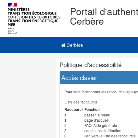
Portail d'authent
Cerbère
Navigation
Menu principal
principale
Cerbère
Navigation
Politique d'accessibilité
et
outils
Accès clavier
annexes
Pour faire fonctionner les raccourcis, appuyer
Liste des raccourcis
Raccourci
Fonction
s
passer le menu
1
page d'accueil
5
FAQ, Aide générale
8
conditions d'utilisation
0
lien vers la liste des raccourcis