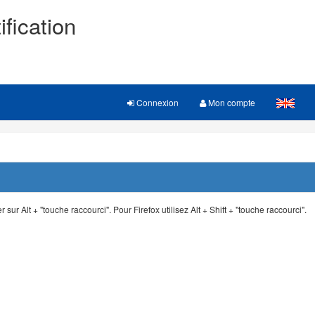
ification
Connexion
Mon compte
 sur Alt + "touche raccourci". Pour Firefox utilisez Alt + Shift + "touche raccourci".