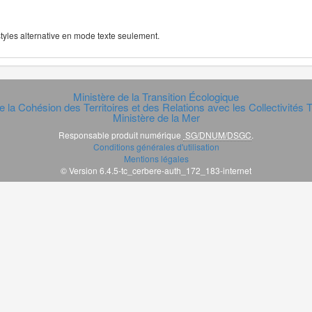
 styles alternative en mode texte seulement.
Ministère de la Transition Écologique
e la Cohésion des Territoires et des Relations avec les Collectivités Te
Ministère de la Mer
Responsable produit numérique
SG/DNUM/DSGC
.
Conditions générales d'utilisation
Mentions légales
© Version 6.4.5-tc_cerbere-auth_172_183-internet