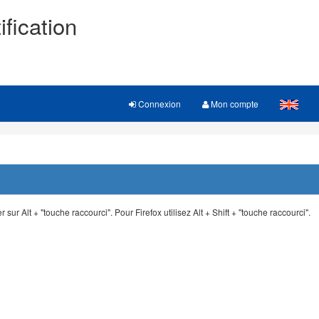
ification
Connexion
Mon compte
 sur Alt + "touche raccourci". Pour Firefox utilisez Alt + Shift + "touche raccourci".