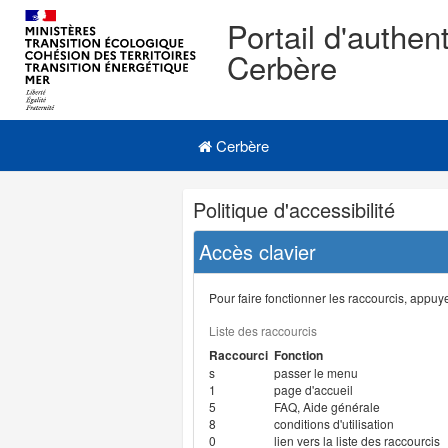
Portail d'authent
Cerbère
Navigation
Menu principal
principale
Cerbère
Navigation
Politique d'accessibilité
et
outils
Accès clavier
annexes
Pour faire fonctionner les raccourcis, appuyer
Liste des raccourcis
Raccourci
Fonction
s
passer le menu
1
page d'accueil
5
FAQ, Aide générale
8
conditions d'utilisation
0
lien vers la liste des raccourcis