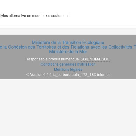
 styles alternative en mode texte seulement.
Ministère de la Transition Écologique
e la Cohésion des Territoires et des Relations avec les Collectivités Te
Ministère de la Mer
Responsable produit numérique
SG/DNUM/DSGC
.
Conditions générales d'utilisation
Mentions légales
© Version 6.4.5-tc_cerbere-auth_172_183-internet