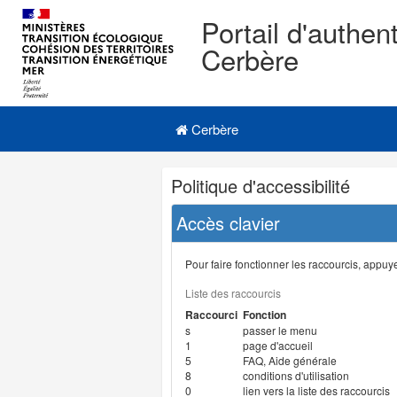
Portail d'authent
Cerbère
Navigation
Menu principal
principale
Cerbère
Navigation
Politique d'accessibilité
et
outils
Accès clavier
annexes
Pour faire fonctionner les raccourcis, appuyer
Liste des raccourcis
Raccourci
Fonction
s
passer le menu
1
page d'accueil
5
FAQ, Aide générale
8
conditions d'utilisation
0
lien vers la liste des raccourcis