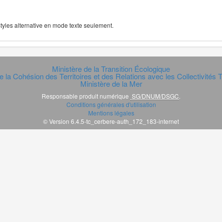
 styles alternative en mode texte seulement.
Ministère de la Transition Écologique
e la Cohésion des Territoires et des Relations avec les Collectivités Te
Ministère de la Mer
Responsable produit numérique
SG/DNUM/DSGC
.
Conditions générales d'utilisation
Mentions légales
© Version 6.4.5-tc_cerbere-auth_172_183-internet