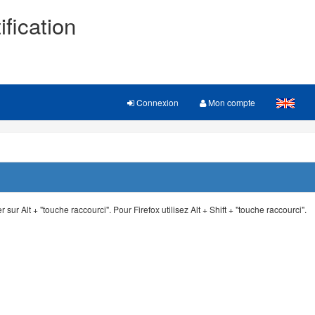
ification
Connexion
Mon compte
 sur Alt + "touche raccourci". Pour Firefox utilisez Alt + Shift + "touche raccourci".