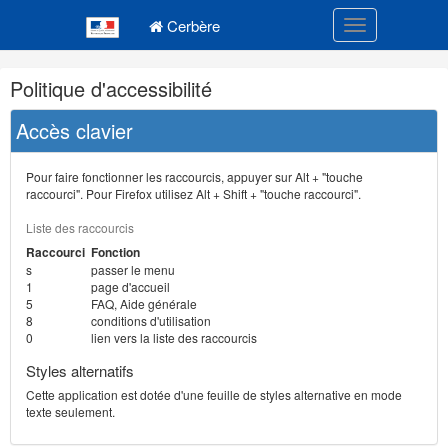
Navigation
Menu principal
principale
Cerbère
Toggle navigatio
Navigation
Politique d'accessibilité
et
outils
Accès clavier
annexes
Pour faire fonctionner les raccourcis, appuyer sur Alt + "touche
raccourci". Pour Firefox utilisez Alt + Shift + "touche raccourci".
Liste des raccourcis
Raccourci
Fonction
s
passer le menu
1
page d'accueil
5
FAQ, Aide générale
8
conditions d'utilisation
0
lien vers la liste des raccourcis
Styles alternatifs
Cette application est dotée d'une feuille de styles alternative en mode
texte seulement.