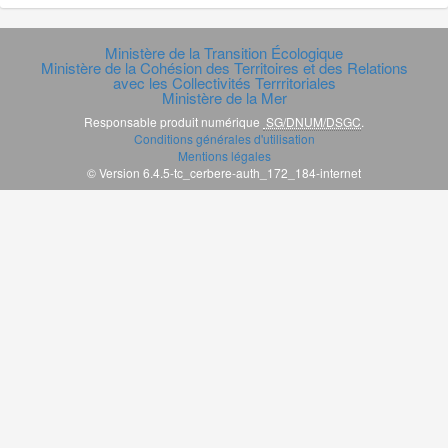
Ministère de la Transition Écologique
Ministère de la Cohésion des Territoires et des Relations
avec les Collectivités Terrritoriales
Ministère de la Mer
Responsable produit numérique
SG/DNUM/DSGC
.
Conditions générales d'utilisation
Mentions légales
© Version 6.4.5-tc_cerbere-auth_172_184-internet