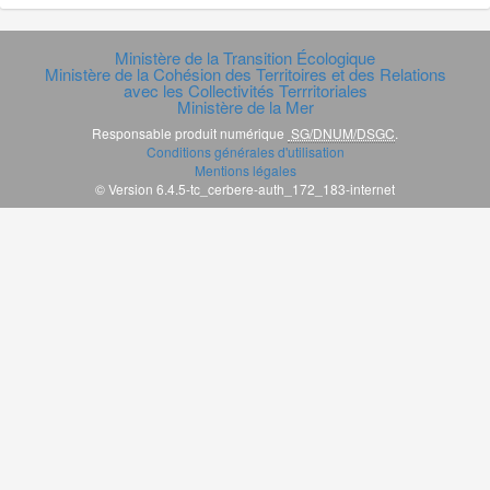
Ministère de la Transition Écologique
Ministère de la Cohésion des Territoires et des Relations
avec les Collectivités Terrritoriales
Ministère de la Mer
Responsable produit numérique
SG/DNUM/DSGC
.
Conditions générales d'utilisation
Mentions légales
© Version 6.4.5-tc_cerbere-auth_172_183-internet