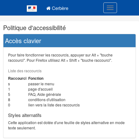
Navigation
Menu principal
principale
Cerbère
Toggle navigatio
Navigation
Politique d'accessibilité
et
outils
Accès clavier
annexes
Pour faire fonctionner les raccourcis, appuyer sur Alt + "touche
raccourci". Pour Firefox utilisez Alt + Shift + "touche raccourci".
Liste des raccourcis
Raccourci
Fonction
s
passer le menu
1
page d'accueil
5
FAQ, Aide générale
8
conditions d'utilisation
0
lien vers la liste des raccourcis
Styles alternatifs
Cette application est dotée d'une feuille de styles alternative en mode
texte seulement.