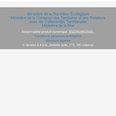
Ministère de la Transition Écologique
Ministère de la Cohésion des Territoires et des Relations
avec les Collectivités Terrritoriales
Ministère de la Mer
Responsable produit numérique
SG/DNUM/DSGC
.
Conditions générales d'utilisation
Mentions légales
© Version 6.4.5-tc_cerbere-auth_172_181-internet