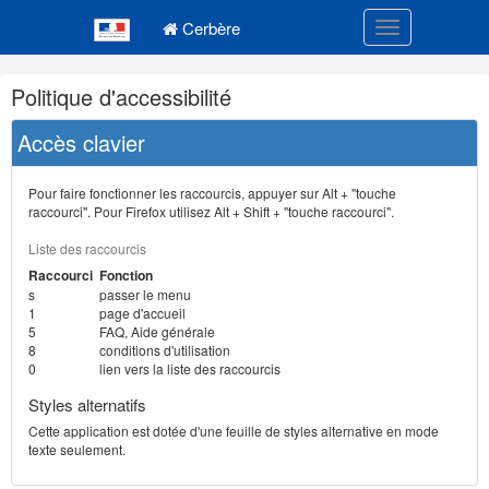
Navigation
Menu principal
principale
Cerbère
Toggle navigatio
Navigation
Politique d'accessibilité
et
outils
Accès clavier
annexes
Pour faire fonctionner les raccourcis, appuyer sur Alt + "touche
raccourci". Pour Firefox utilisez Alt + Shift + "touche raccourci".
Liste des raccourcis
Raccourci
Fonction
s
passer le menu
1
page d'accueil
5
FAQ, Aide générale
8
conditions d'utilisation
0
lien vers la liste des raccourcis
Styles alternatifs
Cette application est dotée d'une feuille de styles alternative en mode
texte seulement.