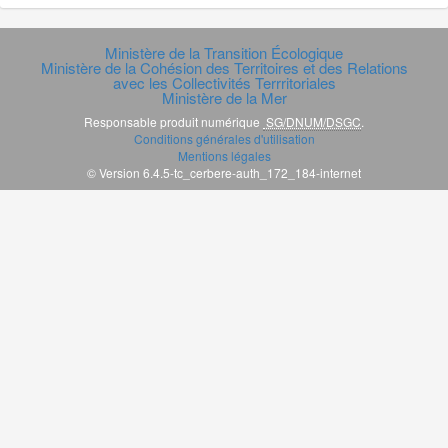
Ministère de la Transition Écologique
Ministère de la Cohésion des Territoires et des Relations
avec les Collectivités Terrritoriales
Ministère de la Mer
Responsable produit numérique
SG/DNUM/DSGC
.
Conditions générales d'utilisation
Mentions légales
© Version 6.4.5-tc_cerbere-auth_172_184-internet