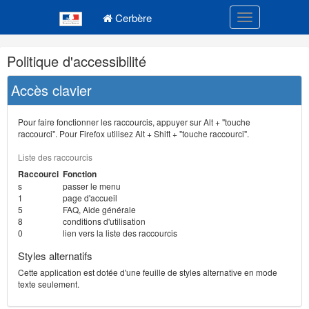
Navigation
Menu principal
principale
Cerbère
Toggle navigatio
Navigation
Politique d'accessibilité
et
outils
Accès clavier
annexes
Pour faire fonctionner les raccourcis, appuyer sur Alt + "touche
raccourci". Pour Firefox utilisez Alt + Shift + "touche raccourci".
Liste des raccourcis
Raccourci
Fonction
s
passer le menu
1
page d'accueil
5
FAQ, Aide générale
8
conditions d'utilisation
0
lien vers la liste des raccourcis
Styles alternatifs
Cette application est dotée d'une feuille de styles alternative en mode
texte seulement.